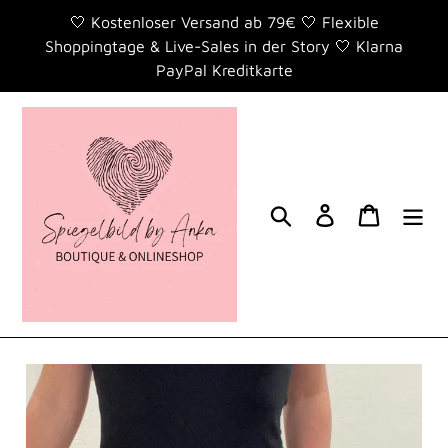
Direkt
🤍 Kostenloser Versand ab 79€ 🤍 Flexible
zum
Shoppingtage & Live-Sales in der Story 🤍 Klarna
Inhalt
PayPal Kreditkarte
Suchen
Einloggen
Warenko