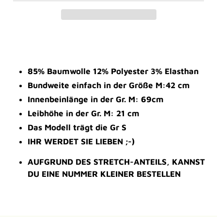
Produkt
wird
zum
Warenkorb
85% Baumwolle 12% Polyester 3% Elasthan
hinzugefügt
Bundweite einfach in der Größe M:42 cm
Innenbeinlänge in der Gr. M: 69cm
Leibhöhe in der Gr. M: 21 cm
Das Modell trägt die Gr S
IHR WERDET SIE LIEBEN ;-)
AUFGRUND DES STRETCH-ANTEILS, KANNST
DU EINE NUMMER KLEINER BESTELLEN